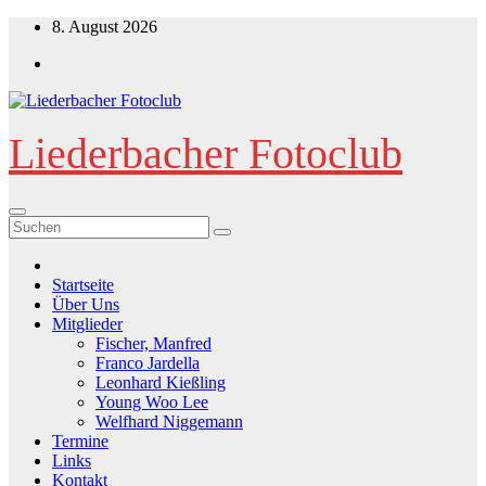
Zum
8. August 2026
Inhalt
springen
Liederbacher Fotoclub
Startseite
Über Uns
Mitglieder
Fischer, Manfred
Franco Jardella
Leonhard Kießling
Young Woo Lee
Welfhard Niggemann
Termine
Links
Kontakt