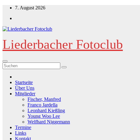
Zum
7. August 2026
Inhalt
springen
Liederbacher Fotoclub
Startseite
Über Uns
Mitglieder
Fischer, Manfred
Franco Jardella
Leonhard Kießling
Young Woo Lee
Welfhard Niggemann
Termine
Links
Kontakt