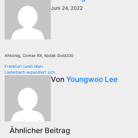
Juni 24, 2022
Altkönig, Contax RX, Kodak Gold200
Beitragsnavigation
Frankfurt (und) Main
Liederbach expandiert sich.
Von
Youngwoo Lee
Ähnlicher Beitrag