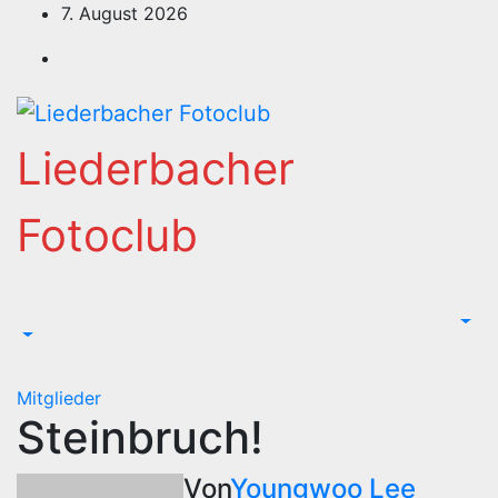
Zum
7. August 2026
Inhalt
springen
Liederbacher
Fotoclub
Mitglieder
Steinbruch!
Von
Youngwoo Lee