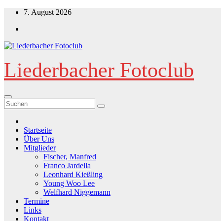
Zum
7. August 2026
Inhalt
springen
Liederbacher Fotoclub
Startseite
Über Uns
Mitglieder
Fischer, Manfred
Franco Jardella
Leonhard Kießling
Young Woo Lee
Welfhard Niggemann
Termine
Links
Kontakt