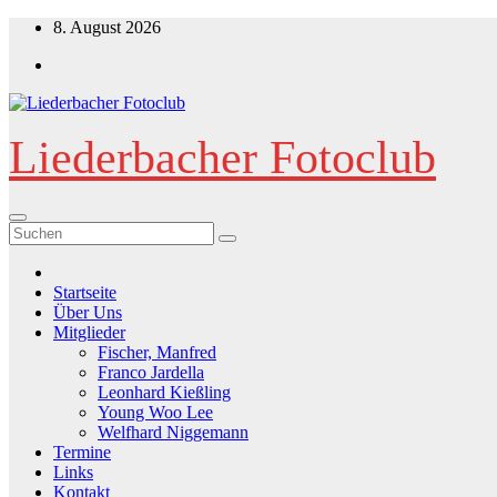
Zum
8. August 2026
Inhalt
springen
Liederbacher Fotoclub
Startseite
Über Uns
Mitglieder
Fischer, Manfred
Franco Jardella
Leonhard Kießling
Young Woo Lee
Welfhard Niggemann
Termine
Links
Kontakt