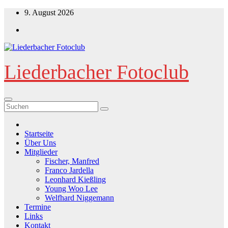
Zum
9. August 2026
Inhalt
springen
Liederbacher Fotoclub
Startseite
Über Uns
Mitglieder
Fischer, Manfred
Franco Jardella
Leonhard Kießling
Young Woo Lee
Welfhard Niggemann
Termine
Links
Kontakt