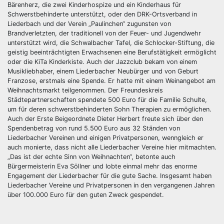
Bärenherz, die zwei Kinderhospize und ein Kinderhaus für
Schwerstbehinderte unterstützt, oder den DRK-Ortsverband in
Liederbach und der Verein „Paulinchen“ zugunsten von
Brandverletzten, der traditionell von der Feuer- und Jugendwehr
unterstützt wird, die Schwalbacher Tafel, die Schlocker-Stiftung, die
geistig beeinträchtigten Erwachsenen eine Berufstätigkeit ermöglicht
oder die KiTa Kinderkiste. Auch der Jazzclub bekam von einem
Musikliebhaber, einem Liederbacher Neubürger und von Geburt
Franzose, erstmals eine Spende. Er hatte mit einem Weinangebot am
Weihnachtsmarkt teilgenommen. Der Freundeskreis
Städtepartnerschaften spendete 500 Euro für die Familie Schulte,
um für deren schwerstbehinderten Sohn Therapien zu ermöglichen.
Auch der Erste Beigeordnete Dieter Herbert freute sich über den
Spendenbetrag von rund 5.500 Euro aus 32 Ständen von
Liederbacher Vereinen und einigen Privatpersonen, wenngleich er
auch monierte, dass nicht alle Liederbacher Vereine hier mitmachten.
„Das ist der echte Sinn von Weihnachten“, betonte auch
Bürgermeisterin Eva Söllner und lobte einmal mehr das enorme
Engagement der Liederbacher für die gute Sache. Insgesamt haben
Liederbacher Vereine und Privatpersonen in den vergangenen Jahren
über 100.000 Euro für den guten Zweck gespendet.