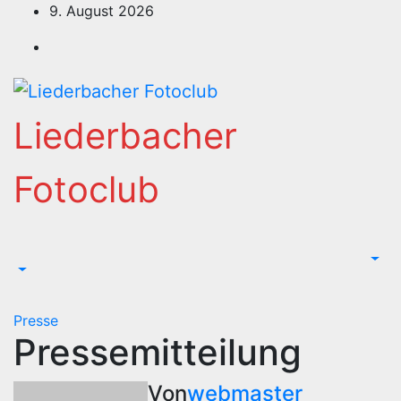
Zum
9. August 2026
Inhalt
springen
Liederbacher
Fotoclub
Presse
Pressemitteilung
Von
webmaster