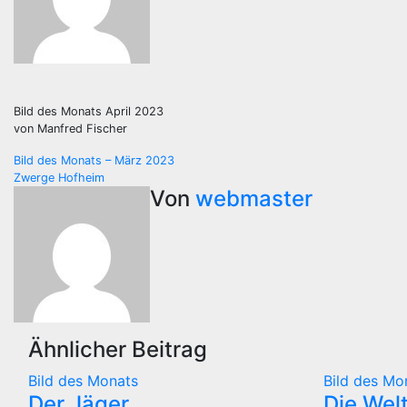
Bild des Monats April 2023
von Manfred Fischer
Beitragsnavigation
Bild des Monats – März 2023
Zwerge Hofheim
Von
webmaster
Ähnlicher Beitrag
Bild des Monats
Bild des Mo
Der Jäger
Die Wel