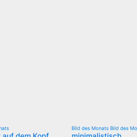
nats
Bild des Monats
Bild des M
t auf dem Kopf
minimalistisch..