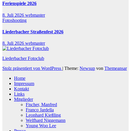
Ferienspiele 2026
8. Juli 2026
webmaster
Fotoshooting
Liederbacher Straßenfest 2026
8. Juli 2026
webmaster
Liederbacher Fotoclub
Stolz präsentiert von WordPress
|
Theme:
Newsup
von
Themeansar
Home
Impressum
Kontakt
Links
Mitglieder
Fischer, Manfred
Franco Jardella
Leonhard Kießling
Welfhard Niggemann
Young Woo Lee
Presse