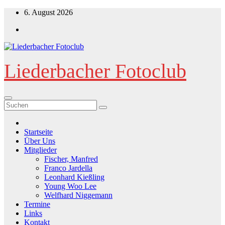
Zum
6. August 2026
Inhalt
springen
Liederbacher Fotoclub
Startseite
Über Uns
Mitglieder
Fischer, Manfred
Franco Jardella
Leonhard Kießling
Young Woo Lee
Welfhard Niggemann
Termine
Links
Kontakt